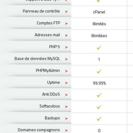
Panneau de contrôle
cPanel
Comptes FTP
Illimités
Adresses mail
Illimitées
PHP 5
Base de données MySQL
1
PHPMyAdmin
Uptime
99.99%
Anti DDoS
Softaculous
Backups
Domaines compagnons
0