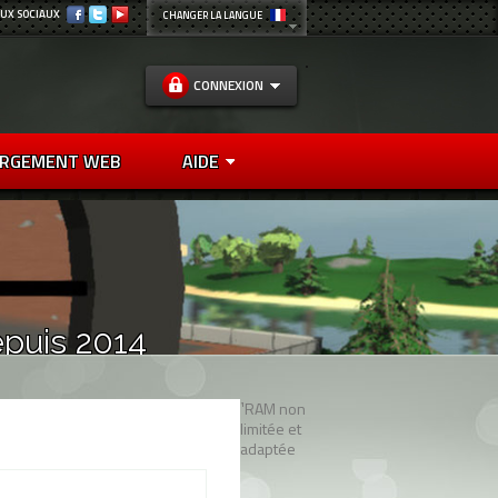
UX SOCIAUX
CHANGER LA LANGUE
CONNEXION
RGEMENT WEB
AIDE
epuis 2014
¹RAM non
limitée et
adaptée