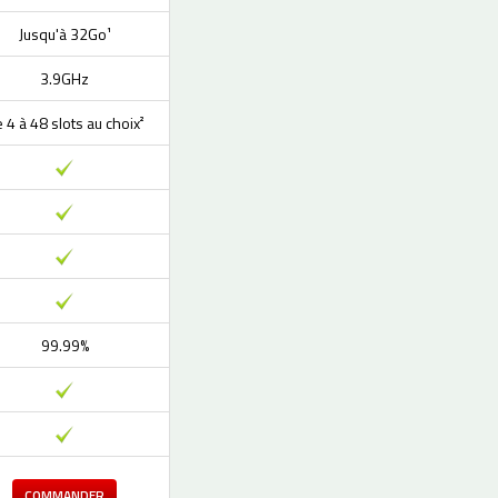
Jusqu'à 32Go¹
3.9GHz
 4 à 48 slots au choix²
99.99%
COMMANDER