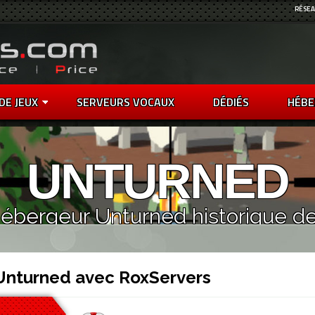
RÉSEA
DE JEUX
SERVEURS VOCAUX
DÉDIÉS
HÉBE
UNTURNED
ébergeur Unturned historique d
 Unturned avec RoxServers