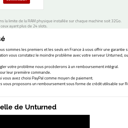
 la limite de la RAM physique installée sur chaque machine soit 32Go.
 ceux ayant plus de 24 slots.
sé
ous sommes les premiers et les seuls en France à vous offrir une garantie s
cation vous constatez le moindre problème avec votre serveur Unturned, o
gler votre problème nous procèderons à un remboursement intégral.
s pour leur première commande.
l si vous avez choisi PayPal comme moyen de paiement.
s vous proposons un remboursement sous forme de crédit utilisable sur 
ielle de Unturned