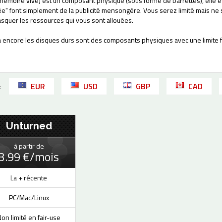
mémoire vive) est un composant physique (sous forme de barrettes), elle es
ée" font simplement de la publicité mensongère. Vous serez limité mais ne
quer les ressources qui vous sont allouées.
là encore les disques durs sont des composants physiques avec une limite fi
EUR
USD
GBP
CAD
:
Unturned
à partir de
3.99 €/mois
La + récente
PC/Mac/Linux
on limité en fair-use