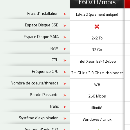
£60.03/mois
Frais d'installation
£34.30
(paiement unique)
Espace Disque SSD
Espace Disque SATA
2x2 To
RAM
32 Go
CPU
Intel Xeon E3-1245v5
Fréquence CPU
3.5 GHz / 3.9 Ghz turbo boost
Nombre de coeurs/threads
4/8
Bande Passante
250 Mbps
Trafic
illimité
Système d'exploitation
Windows / Linux
Support d'aide 7j/7