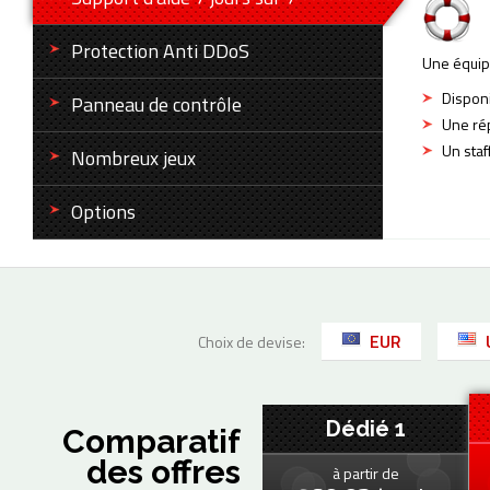
Protection Anti DDoS
Une équip
Disponi
Panneau de contrôle
Une rép
Un sta
Nombreux jeux
Options
EUR
Choix de devise:
Dédié 1
Comparatif
des offres
à partir de