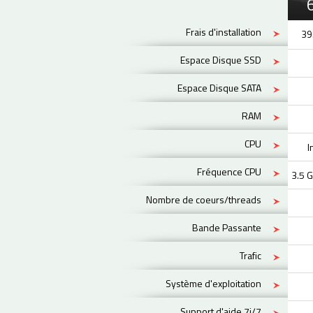
Frais d'installation
39
Espace Disque SSD
Espace Disque SATA
RAM
CPU
I
Fréquence CPU
3.5 G
Nombre de coeurs/threads
Bande Passante
Trafic
Système d'exploitation
Support d'aide 7j/7