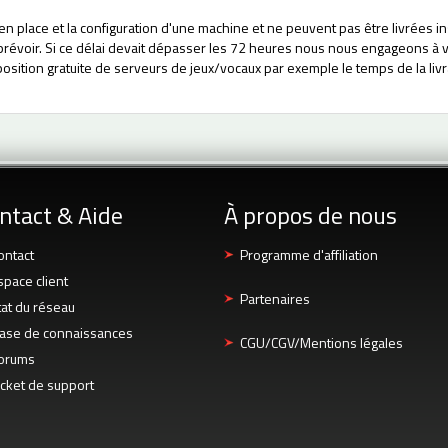
en place et la configuration d'une machine et ne peuvent pas être livrées 
révoir. Si ce délai devait dépasser les 72 heures nous nous engageons à vo
osition gratuite de serveurs de jeux/vocaux par exemple le temps de la livr
ntact & Aide
À propos de nous
ontact
Programme d'affiliation
space client
Partenaires
tat du réseau
ase de connaissances
CGU/CGV/Mentions légales
orums
icket de support