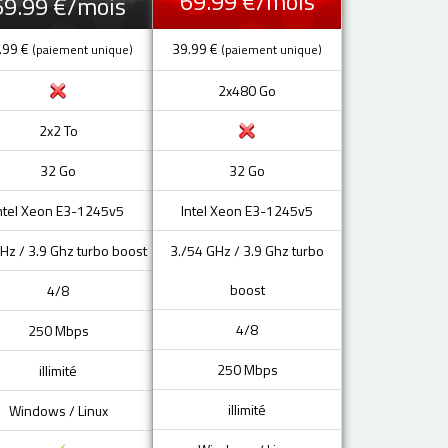
69.99 €/mois
69.99 €/mois
.99 €
39.99 €
(paiement unique)
(paiement unique)
2x480 Go
2x2 To
32 Go
32 Go
ntel Xeon E3-1245v5
Intel Xeon E3-1245v5
Hz / 3.9 Ghz turbo boost
3./54 GHz / 3.9 Ghz turbo
boost
4/8
4/8
250 Mbps
250 Mbps
illimité
illimité
Windows / Linux