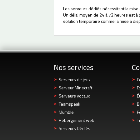
Les serveurs dédiés nécessitant la mise 
Un délai moyen de 24 à 72 heures est à p
solution temporaire comme la mise à disp
Nos services
Co
Serveurs de jeux
C
Serveur Minecraft
E
Serveurs vocaux
É
Teamspeak
B
Mumble
F
Hébergement web
T
Serveurs Dédiés