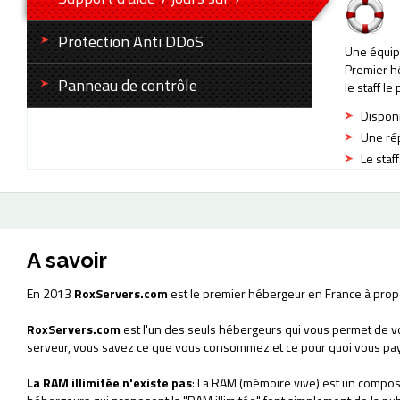
Protection Anti DDoS
Une équip
Premier h
Panneau de contrôle
le staff 
Disponi
Une rép
Le staf
A savoir
En 2013
RoxServers.com
est le premier hébergeur en France à pro
RoxServers.com
est l'un des seuls hébergeurs qui vous permet de v
serveur, vous savez ce que vous consommez et ce pour quoi vous pa
La RAM illimitée n'existe pas
: La RAM (mémoire vive) est un composa