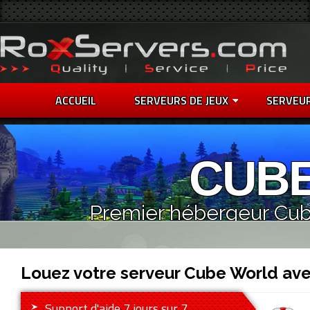
ACCUEIL
SERVEURS DE JEUX
SERVEU
CUB
Premier hébergeur Cub
Louez votre serveur Cube World av
Support d'aide 7 jours sur 7