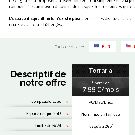
hébergeurs qui proposent la "RAM illimitée" font simplement de la pu
combien, c'est un moyen détourné de masquer les ressources qui vou
L'espace disque illimité n'existe pas
: là encore les disques durs so
entre les serveurs hébergés.
EUR
Choix de devise:
Terraria
Descriptif de
notre offre
à partir de
7.99 €/mois
Compatible avec
PC/Mac/Linux
Espace disque SSD
Non limité en fair-use
Limite de RAM
Jusqu'à 32Go¹