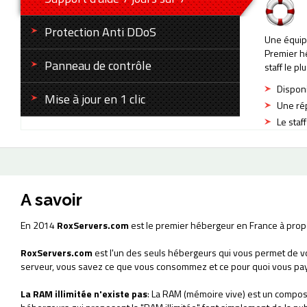
Protection Anti DDoS
Une équip
Premier hé
Panneau de contrôle
staff le p
Disponi
Mise à jour en 1 clic
Une rép
Le staf
A savoir
En 2014
RoxServers.com
est le premier hébergeur en France à prop
RoxServers.com
est l'un des seuls hébergeurs qui vous permet de v
serveur, vous savez ce que vous consommez et ce pour quoi vous pa
La RAM illimitée n'existe pas
: La RAM (mémoire vive) est un composa