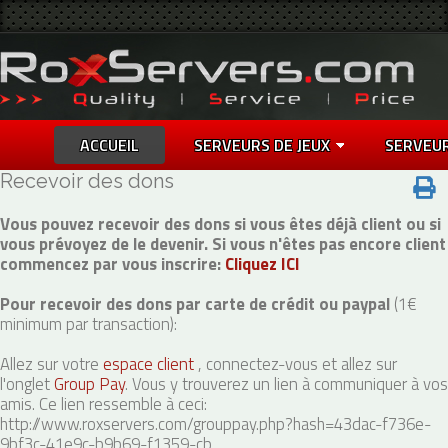
ACCUEIL
SERVEURS DE JEUX
SERVEU
Recevoir des dons
Vous pouvez recevoir des dons si vous êtes déjà client ou si
vous prévoyez de le devenir. Si vous n'êtes pas encore client
commencez par vous inscrire:
Cliquez ICI
Pour recevoir des dons par carte de crédit ou paypal
(1€
minimum par transaction):
Allez sur votre
espace client
, connectez-vous et allez sur
l'onglet
Group Pay
. Vous y trouverez un lien à communiquer à vos
amis. Ce lien ressemble à ceci:
http://www.roxservers.com/grouppay.php?hash=43dac-f736e-
9bf3c-41e9c-b9b69-f1359-cb