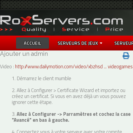
ACCUEIL
SERVEURS DE JEUX
SERVEU
Ajouter un admin
Video :
http://www.dailymotion.com/video/xbzhsd ... videogames
1. Démarrez le client mumble
2. Allez à Configurer > Certificate Wizard et importez ou
créez un certificat. Si vous en avez déjà un vous pouvez
ignorer cette étape.
3.
Allez à Configurer -> Parramètres et cochez la case
"Avancé" en bas à gauche.
4. Connectez vous à votre serveur avec votre compte