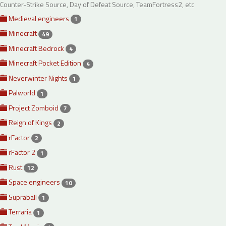
Counter-Strike Source, Day of Defeat Source, TeamFortress2, etc
Medieval engineers
1
Minecraft
49
Minecraft Bedrock
4
Minecraft Pocket Edition
4
Neverwinter Nights
1
Palworld
1
Project Zomboid
7
Reign of Kings
2
rFactor
2
rFactor 2
1
Rust
12
Space engineers
10
Supraball
1
Terraria
1