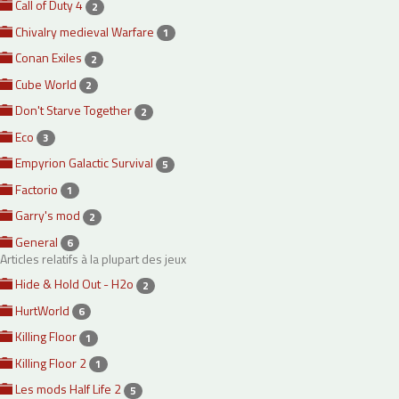
Call of Duty 4
2
Chivalry medieval Warfare
1
Conan Exiles
2
Cube World
2
Don't Starve Together
2
Eco
3
Empyrion Galactic Survival
5
Factorio
1
Garry's mod
2
General
6
Articles relatifs à la plupart des jeux
Hide & Hold Out - H2o
2
HurtWorld
6
Killing Floor
1
Killing Floor 2
1
Les mods Half Life 2
5