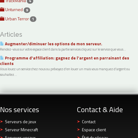
TrackMania
4
Unturned
9
Urban Terror
1
Articles
Augmenter/diminuer les options de mon serveur.
Rendez-vous sur votre espace client dans la partie services cliquez sur le service que vous...
Programme d'affiliation: gagnez de l'argent en parrainant des
clients
Vous louez un service chez nous ou prévoyez d'en louer un mais vous manquez d'argent ou
souhaitez...
Nos services
Contact & Aide
Serveurs de jeux
Contact
Serveur Minecraft
Espace client
Serveurs vocaux
État du réseau