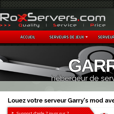
ACCUEIL
SERVEURS DE JEUX
SERVEU
GARR
hébergeur de ser
Louez votre serveur Garry's mod av
Support d'aide 7 jours sur 7