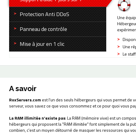
Protection Anti DDoS
Une équip
Hébergeur
Panneau de contrôle
expérimen
Disponi
Mise à jour en 1 clic
Une rép
Le staf
A savoir
RoxServers.com
est l'un des seuls hébergeurs qui vous permet de v
serveur, vous savez ce que vous consommez et ce pour quoi vous pa
La RAM illimitée n'existe pas
: La RAM (mémoire vive) est un composa
hébergeurs qui proposent la "RAM illimitée" font simplement de la pu
combien, c'est un moyen détourné de masquer les ressources qui vou