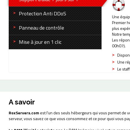
Protection Anti DDoS
Une équip
Premier h
Panneau de contrôle
plus expé
Notre tem
Les répons
Mise à jour en 1 clic
00h07).
Disponi
Une rép
Le staf
A savoir
RoxServers.com
est l'un des seuls hébergeurs qui vous permet de v
serveur, vous savez ce que vous consommez et ce pour quoi vous pa