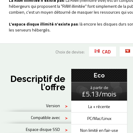
La RAM illimitée n'existe pas
: La RAM (mémoire vive) est un composa
hébergeurs qui proposent la "RAM illimitée" font simplement de la pu
combien, c'est un moyen détourné de masquer les ressources qui vou
L'espace disque illimité n'existe pas
: là encore les disques durs so
les serveurs hébergés.
CAD
Choix de devise:
Eco
Descriptif de
l'offre
à partir de
£5.13/mois
Version
La + récente
Compatible avec
PC/Mac/Linux
Espace disque SSD
Non limité en fair-use