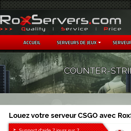
ACCUEIL
SERVEURS DE JEUX
SERVEU
COUNTER-STRI
Louez votre serveur CSGO avec Rox
Support d'aide 7 jours sur 7