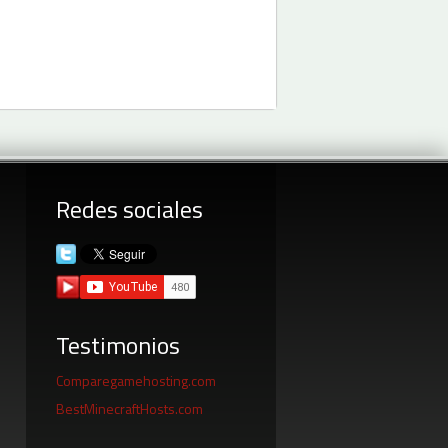
Redes sociales
Testimonios
Comparegamehosting.com
BestMinecraftHosts.com