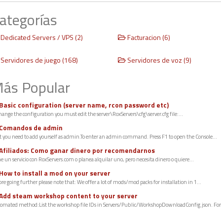
ategorías
Dedicated Servers / VPS (2)
Facturacion (6)
Servidores de juego (168)
Servidores de voz (9)
ás Popular
Basic configuration (server name, rcon password etc)
hange the configuration you must edit the server\RoxServers\cfg\server.cfg file:...
Comandos de admin
st you need to add yourself as admin.To enter an admin command. Press F1 to open the Console...
Afiliados: Como ganar dinero por recomendarnos
e un servicio con RoxServers.com o planea alquilar uno, pero necesita dinero o quiere...
How to install a mod on your server
re going further please note that: We offer a lot of mods/mod packs for installation in 1...
Add steam workshop content to your server
omated method:List the workshop file IDs in Servers/Public/WorkshopDownloadConfig.json. For.