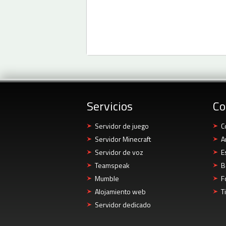
Servicios
Co
Servidor de juego
C
Servidor Minecraft
A
Servidor de voz
E
Teamspeak
B
Mumble
F
Alojamiento web
T
Servidor dedicado