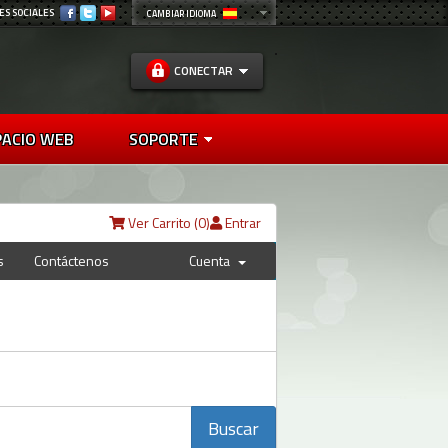
ES SOCIALES
CAMBIAR IDIOMA
CONECTAR
PACIO WEB
SOPORTE
Ver Carrito (
0
)
Entrar
s
Contáctenos
Cuenta