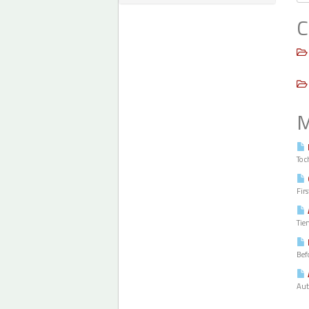
C
M
To c
Fir
Tien
Befo
Aut